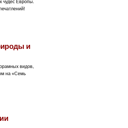
х чудес Европы.
печатлений!
рироды и
норамных видов,
ом на «Семь
рии