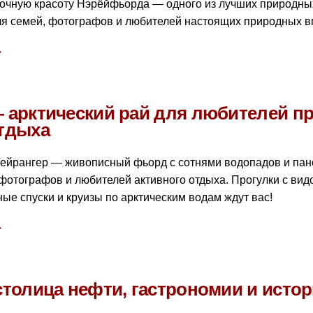
азочную красоту Нэрёйфьорда — одного из лучших природны
я семей, фотографов и любителей настоящих природных в
→
— арктический рай для любителей п
отдыха
Гейрангер — живописный фьорд с сотнями водопадов и па
фотографов и любителей активного отдыха. Прогулки с вид
ные спуски и круизы по арктическим водам ждут вас!
→
столица нефти, гастрономии и исто