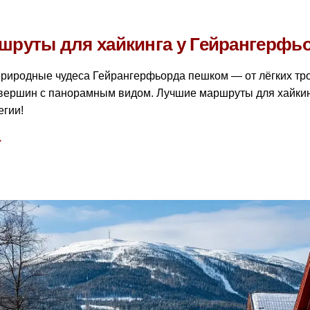
шруты для хайкинга у Гейрангерфь
природные чудеса Гейрангерфьорда пешком — от лёгких тр
вершин с панорамным видом. Лучшие маршруты для хайкинг
егии!
→