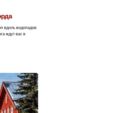
орда
оп вдоль водопадов
а ждут вас в