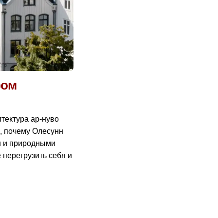
ром
тектура ар-нуво
е, почему Олесунн
ми и природными
 перегрузить себя и