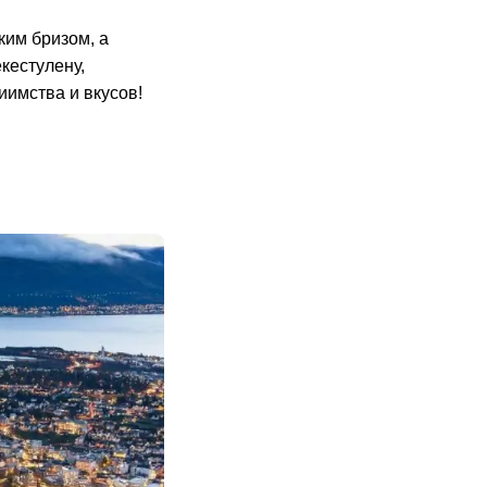
ким бризом, а
кестулену,
иимства и вкусов!