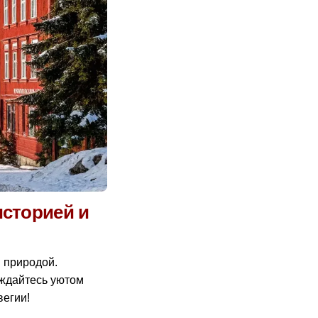
историей и
и природой.
аждайтесь уютом
вегии!