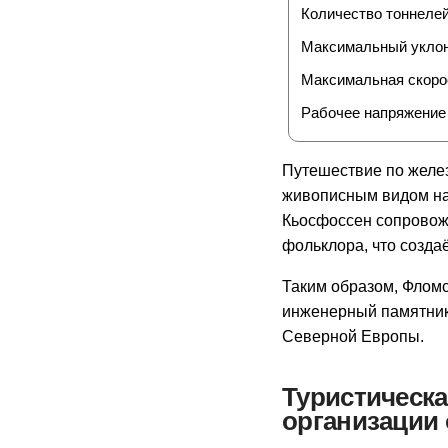
Количество тоннеле
Максимальный укло
Максимальная скоро
Рабочее напряжение
Путешествие по желез
живописным видом на
Кьосфоссен сопровож
фольклора, что созда
Таким образом, Фломс
инженерный памятник,
Северной Европы.
Туристическ
организации