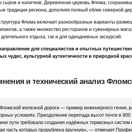
 сыров и напитков. Деревянная церковь Флома, сохранивша
ые традиции региона, дополняя полный облик северной де
структура Флома включает разнообразные варианты размещ
мпингов, а также множество ресторанов и сувенирных магаз
 длительного отдыха, так и для однодневных экскурсий.
аправление для специалистов и опытных путешестве
ых чудес, культурной аутентичности и природной кра
мнения и технический анализ Фломс
Фломской железной дороги — пример инженерного гения, р
орных условиях. Преодоление перепада высот почти в 900
ине пути требовало создания надёжных тормозных систем
ая часть которых прорублена вручную», — отмечает Проф