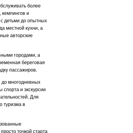
обслуживать более
, кемпингов и
 с детьми до опытных
а местной кухни, а
нные авторские
пными городами, а
ременная береговая
адку пассажиров.
к до многодневных
 спорта и экскурсии
ательностей. Для
о туризма в
изованные
 просто точкой старта