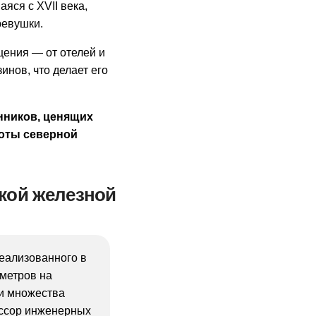
яся с XVII века,
ревушки.
ения — от отелей и
инов, что делает его
нников, ценящих
соты северной
кой железной
еализованного в
 метров на
 и множества
ессор инженерных