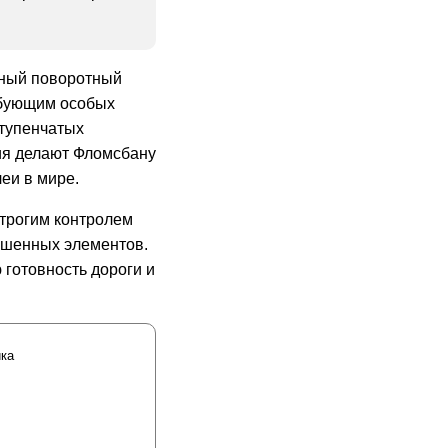
ьный поворотный
ребующим особых
ступенчатых
ия делают Фломсбану
еи в мире.
строгим контролем
ошенных элементов.
готовность дороги и
ка