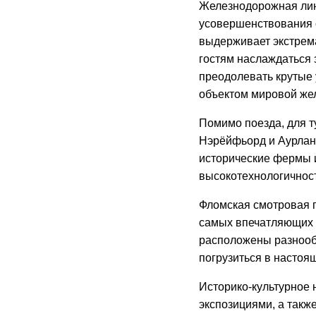
Железнодорожная лини
усовершенствования 
выдерживает экстрем
гостям наслаждаться
преодолевать крутые 
объектом мировой же
Помимо поезда, для 
Нэрёйфьорд и Аурлан
исторические фермы и
высокотехнологичнос
Фломская смотровая п
самых впечатляющих в
расположены разнооб
погрузиться в настоя
Историко-культурное
экспозициями, а так