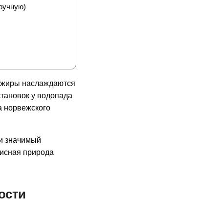
ручную)
сажиры наслаждаются
тановок у водопада
 норвежского
 и значимый
писная природа
ости