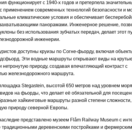
я функционирует с 1940-х годов и претерпела значительн
с применением современных технологий безопасности и м
альные климатические условия и обеспечивает бесперебой
 захватывающими панорамами. Инженерное решение, поз
уклоны без использования зубчатых передач, делает этот п
лезнодорожной инженерии.
туристов доступны круизы по Согне-фьорду, включая объ
дсфьорд. Эти водные маршруты открывают виды на крутые
 нетронутую природу, создавая впечатляющий контраст с
тью железнодорожного маршрута.
лощадка Stegastein, высотой 650 метров над уровнем моря,
идов на фьорды, что делает её обязательной для посещен
разные хайкинговые маршруты разной степени сложности
щую природу северной Европы.
 наследие представлено музеем Flåm Railway Museum с ин
же традиционными деревенскими постройками и фермерским