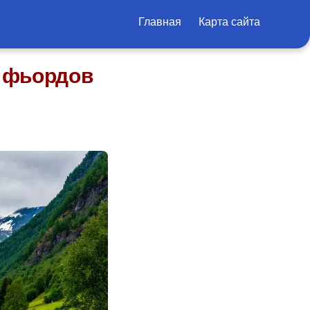
Главная
Карта сайта
х фьордов