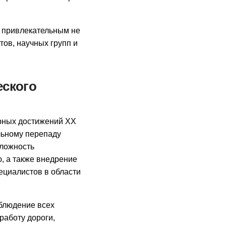
 привлекательным не
тов, научных групп и
еского
рных достижений XX
льному перепаду
Сложность
, а также внедрение
ециалистов в области
облюдение всех
работу дороги,