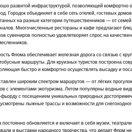
рошо развитой инфраструктурой, позволяющей комфортно 
од. Городок объединяет в себе сеть отелей, гостевых домов
танных на разные категории путешественников — от семей
налов. Многочисленные рестораны и кафе предлагают блюд
ов сувениров полностью удовлетворяет спрос на качестве
месленников.
ость Флома обеспечивает железная дорога со связью с кру
тобусные маршруты. Для круизных туристов построена сов
воляющая быстро и комфортно осуществлять высадку и пос
ставлен широким спектром маршрутов — от лёгких прогуло
в с элементами экотуризма. Летом популярны водные виды
е-фьорду с посещением уникальных природных достопримеч
дусмотрены лыжные трассы и возможности для снегоходног
 постоянно обновляется и включает в себя музеи, театрал
вали и выставки народного творчества, что делает Флом не